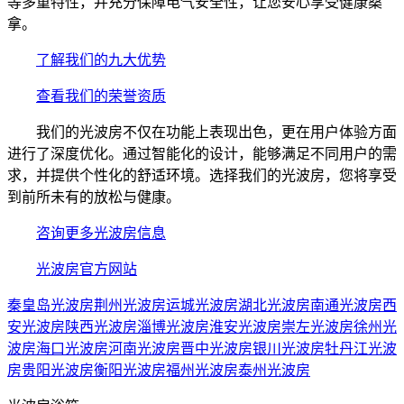
等多重特性，并充分保障电气安全性，让您安心享受健康桑
拿。
了解我们的九大优势
查看我们的荣誉资质
我们的光波房不仅在功能上表现出色，更在用户体验方面
进行了深度优化。通过智能化的设计，能够满足不同用户的需
求，并提供个性化的舒适环境。选择我们的光波房，您将享受
到前所未有的放松与健康。
咨询更多光波房信息
光波房官方网站
秦皇岛光波房
荆州光波房
运城光波房
湖北光波房
南通光波房
西
安光波房
陕西光波房
淄博光波房
淮安光波房
崇左光波房
徐州光
波房
海口光波房
河南光波房
晋中光波房
银川光波房
牡丹江光波
房
贵阳光波房
衡阳光波房
福州光波房
泰州光波房