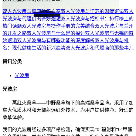
双人光波房与健康改善方案
双人光波房与江苏的温暖邂逅
双人
光波房与代理价的奇妙邂逅
双人光波房与招标书：排行榜上的
热门话题
双人光波房与操作手册的完美结合
双人光波房与兰州
的开发之路
双人光波房与什么是的探讨
双人光波房与无锡的奇
妙邂逅
双人光波房与有哪些功能的深度解析
双人光波房与排
名：现代健康生活的新兴趋势
双人光波房和代理商的那些事儿
资讯分类
光波房
光波房
蒸红火桑拿——中野桑拿旗下的高端桑拿品牌。采用了加
拿大优质木材和无辐射远红外技术，为用户提供纯净、舒适的
桑拿体验。
我们的光波房经过多项严格检测，确保实现“0”辐射和“0”甲醛