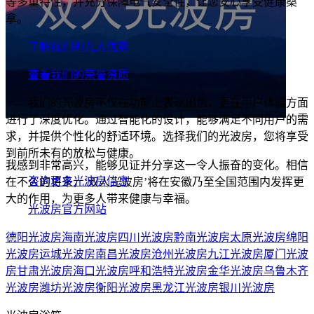
等多重特性，并充分保障电气安全性，让您安心享受健康桑
拿。
了解我们的九大优势
查看我们的荣誉资质
我们的光波房不仅在功能上表现出色，更在用户体验方面
进行了深度优化。通过智能化的设计，能够满足不同用户的需
求，并提供个性化的舒适环境。选择我们的光波房，您将享受
到前所未有的放松与健康。
我感到非常高兴，能够见证并分享这一令人振奋的变化。相信
咨询更多光波房信息
在不久的将来，‘双人光波房’将在安徽乃至全国范围内发挥更
大的作用，为更多人带来健康与幸福。
光波房官方网站
德阳光波房
海南光波房
四川光波房
黔南光波房
太原光波房
绵阳
光波房
运城光波房
南昌光波房
沧州光波房
九江光波房
厦门光波
房
甘肃光波房
海口光波房
呼和浩特光波房
金华光波房
乌鲁木齐
光波房
潍坊光波房
衡阳光波房
黑龙江光波房
银川光波房