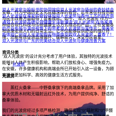
双人光波房与投标书的协同效应
双人光波房与扬州的奇妙结合
安徽，作为中国历史文化底蕴深厚的省份，近年来在科技创新
双人光波房在淮安的奇妙体验
双人光波房与泰州工艺的结合
南
与民生改善方面取得了显著成就。如今，‘双人光波房’作为一
通双人光波房品牌引领健康生活新潮流
‘双人光波房’在张家港
种结合现代科技与传统健康生活方式理念的产品，正在安徽各
的产业布局与温州视角下的思考
双人光波房与宣传片：带来全
地逐渐走进人们的日常生活。它不仅能够提供舒适的理疗环
新体验
广州双人光波房购买指南
南京的双人光波房，真香了！
境，还能有效促进血液循环、缓解疲劳，深受市民喜爱。
双人光波房与广东的完美结合
双人光波房与健康改善方案
资讯分类
‘双人光波房’的设计充分考虑了用户体验，其独特的光波技术
能够对人体产生积极影响，帮助人们放松身心、增强免疫力。
光波房
在安徽，许多健康机构和高端会所已开始引入这一设备，为顾
客提供更加科学、高效的健康生活方式服务。
光波房
蒸红火桑拿——中野桑拿旗下的高端桑拿品牌。采用了加
拿大优质木材和无辐射远红外技术，为用户提供纯净、舒适的
桑拿体验。
我们的光波房经过多项严格检测，确保实现“0”辐射和“0”甲醛