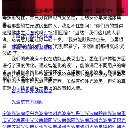
我们的光波房经过多项严格检测，确保实现“0”辐射和“0”甲醛
等多重特性，并充分保障电气安全性，让您安心享受健康桑
拿。
看着那些躺在光波房里的人，我忍不住想问：“你们真的觉得
这是健康生活方式吗？”他们回答：“当然！我们这儿的人都
了解我们的九大优势
说，这玩意儿能让你年轻十岁。”我只能默默地点头，心里想
着：“德阳的朋友们，你们可别跟着学，不然咱们都得变成‘光
查看我们的荣誉资质
波族’了。”
我们的光波房不仅在功能上表现出色，更在用户体验方面
进行了深度优化。通过智能化的设计，能够满足不同用户的需
求，并提供个性化的舒适环境。选择我们的光波房，您将享受
最后，我总结出一个道理：无论在哪里，健康生活方式之道在
到前所未有的放松与健康。
于心态，而不是光波。而定西，虽然有红外光波房，但它的真
正魅力，还是那片土地上的故事和人情。
咨询更多光波房信息
光波房官方网站
宁波光波房
绍兴光波房
锦州光波房
牡丹江光波房
黔南光波房
重
庆光波房
晋中光波房
德阳光波房
绵阳光波房
苏州光波房
无锡光
波房
安徽光波房
杭州光波房
扬州光波房
洛阳光波房
呼和浩特光