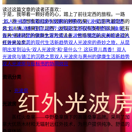
读过这篇文章的读者还喜欢：
于是，我带着一颗好奇的心，踏上了前往定西的旅程。一路
上，我一边想象着红外光波房的神奇效果，一边思考着定西的
‘双人光波房’与深圳城市发展的反思
双人光波房与中山的结
风土人情。结果到了定西，发现这里不仅有美丽的风景，还有
合
‘双人光波房’在昆山的产业布局与沈阳的思考
贵阳小确幸：
各种“高科技”的健康生活方式设备，包括我之前从未听说过的
双人光波房里的资料大冒险
双人光波房与揭阳的完美结合
双人
红外光波房。
光波房与东莞的现代生活新趋势
双人光波房的奇妙之旅，从昆
明出发到汕头
‘双人光波房’和‘是什么’？这玩意儿真香！
双人
光波房与镇江的沉稳之思
双人光波房与惠州的健康生活新趋势
双人光波房与投标书的协同效应
资讯分类
光波房
光波房
蒸红火桑拿——中野桑拿旗下的高端桑拿品牌。采用了加
拿大优质木材和无辐射远红外技术，为用户提供纯净、舒适的
桑拿体验。