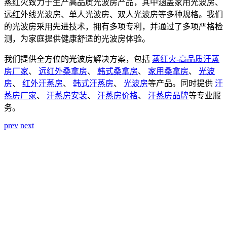
蒸红火致力于生产高品质光波房产品，其中涵盖家用光波房、
远红外线光波房、单人光波房、双人光波房等多种规格。我们
的光波房采用先进技术，拥有多项专利，并通过了多项严格检
测，为家庭提供健康舒适的光波房体验。
我们提供全方位的光波房解决方案，包括
蒸红火-高品质汗蒸
房厂家
、
远红外桑拿房
、
韩式桑拿房
、
家用桑拿房
、
光波
房
、
红外汗蒸房
、
韩式汗蒸房
、
光波房
等产品。同时提供
汗
蒸房厂家
、
汗蒸房安装
、
汗蒸房价格
、
汗蒸房品牌
等专业服
务。
prev
next