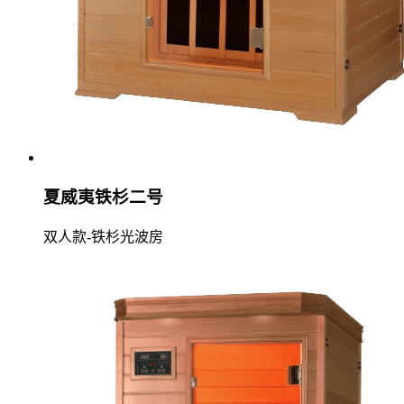
夏威夷铁杉二号
双人款-铁杉光波房