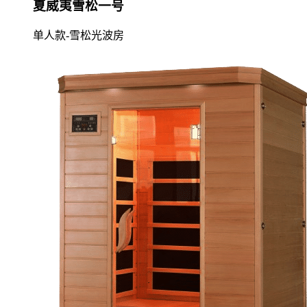
夏威夷雪松一号
单人款-雪松光波房