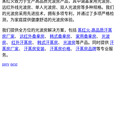
蒸红火致力于生产高品质光波房产品，其中涵盖家用光波房、
远红外线光波房、单人光波房、双人光波房等多种规格。我们
的光波房采用先进技术，拥有多项专利，并通过了多项严格检
测，为家庭提供健康舒适的光波房体验。
我们提供全方位的光波房解决方案，包括
蒸红火-高品质汗蒸
房厂家
、
远红外桑拿房
、
韩式桑拿房
、
家用桑拿房
、
光波
房
、
红外汗蒸房
、
韩式汗蒸房
、
光波房
等产品。同时提供
汗
蒸房厂家
、
汗蒸房安装
、
汗蒸房价格
、
汗蒸房品牌
等专业服
务。
prev
next