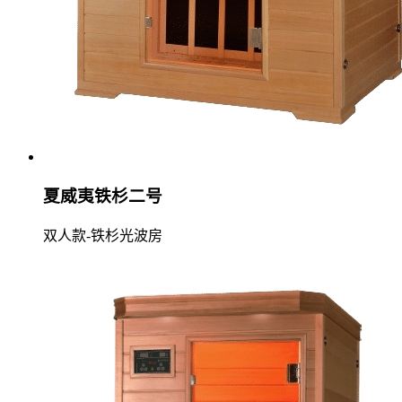
夏威夷铁杉二号
双人款-铁杉光波房