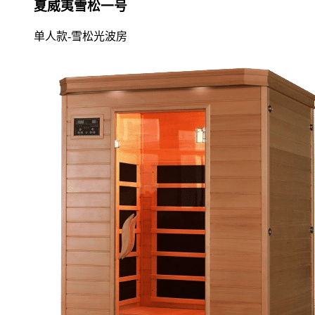
夏威夷雪松一号
单人款-雪松光波房