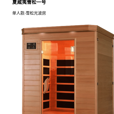
夏威夷雪松一号
单人款-雪松光波房