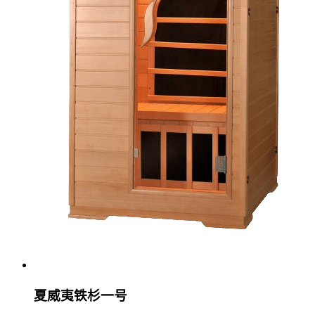
夏威夷铁杉一号