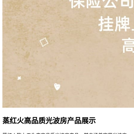
蒸红火高品质光波房产品展示