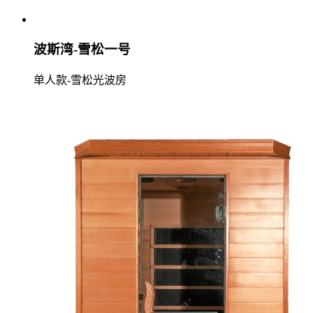
波斯湾-雪松一号
单人款-雪松光波房