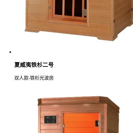
夏威夷铁杉二号
双人款-铁杉光波房