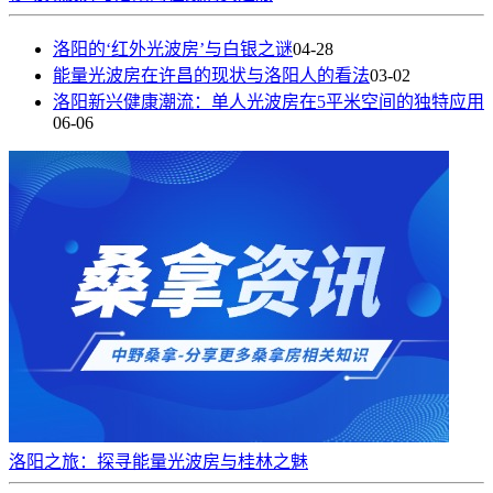
洛阳的‘红外光波房’与白银之谜
04-28
能量光波房在许昌的现状与洛阳人的看法
03-02
洛阳新兴健康潮流：单人光波房在5平米空间的独特应用
06-06
洛阳之旅：探寻能量光波房与桂林之魅