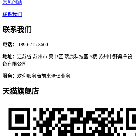
常见问题
联系我们
联系我们
电话：
189-6215-8660
地址：
江苏省 苏州市 吴中区 瑞康科技园 5楼 苏州中野桑拿设
备有限公司
服务：
欢迎服务商前来洽谈业务
天猫旗舰店