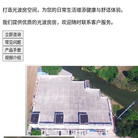
打造光波房空间，为您的日常生活增添健康与舒适体验。
我们提供优质的光波房房，欢迎随时联系客户服务。
立即咨询
常见问题
产品手册
视频介绍