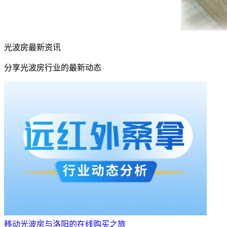
光波房最新资讯
分享光波房行业的最新动态
移动光波房与洛阳的在线购买之旅