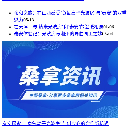
亲和之旅：在山西感受‘负氧离子光波房’与‘泰安’的双重
魅力
05-13
在天津，与‘纳米光波房’和‘泰安’的温暖相遇
01-06
泰安体验记：光波房与潮州的异曲同工之妙
05-04
泰安探索：“负氧离子光波房”与供应商的合作新机遇